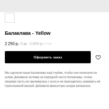
Балаклава - Yellow
2 250
р.
2 600
р.
/
1 pc
/
1 pc
Оформить заказ
Мы сделали наши балаклавы ещё глубже, чтобы они налезали на
шлем. Добавили затяжку на передней части балаклавы, чтобы
лицевая часть не сваливалась с носа и не приходилось зажимать её
горнолыжной маской. Добавили фиксаторы шнура капюшона.