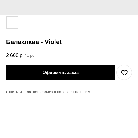
Балаклава - Violet
2 600
р.
/
1 pc
Оформить заказ
Сшиты из плотного флиса и налезают на шлем.