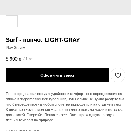
Surf - пончо: LIGHT-GRAY
Play Gravity
5 900
р.
/
1 pc
Оформить заказ
Пончо предназначено для удобного и комфортного переодевания на
пляже в гидрокостюм или купальник, Вам больше не нужна раздевалка,
что б переодеться на любом споте, на природе или на отдыхе в лесу.
Карман кенгуру на молнии + салфетка для очков или маски и петелька
для ключей. Оверсайз. Пончо согреет Вас в прохладную погоду и
летним вечером на природе.