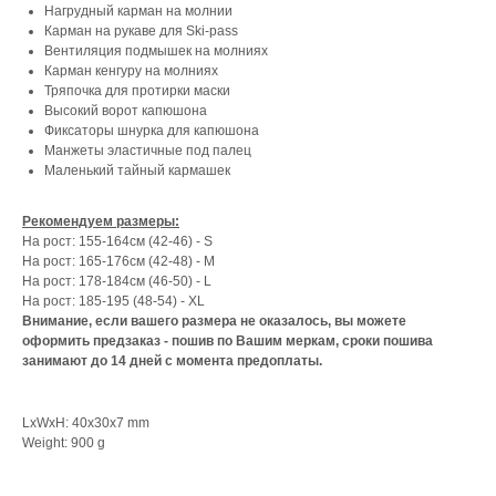
Нагрудный карман на молнии
Карман на рукаве для Ski-pass
Вентиляция подмышек на молниях
Карман кенгуру на молниях
Тряпочка для протирки маски
Высокий ворот капюшона
Фиксаторы шнурка для капюшона
Манжеты эластичные под палец
Маленький тайный кармашек
Рекомендуем размеры:
На рост: 155-164см (42-46) - S
На рост: 165-176см (42-48) - М
На рост: 178-184см (46-50) - L
На рост: 185-195 (48-54) - XL
Внимание, если вашего размера не оказалось, вы можете
оформить предзаказ - пошив по Вашим меркам, сроки пошива
занимают до 14 дней с момента предоплаты.
LxWxH: 40x30x7 mm
Weight: 900 g