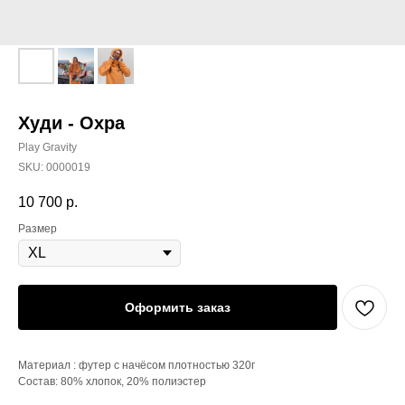
Худи - Охра
Play Gravity
SKU:
0000019
10 700
р.
Размер
Оформить заказ
Материал : футер с начёсом плотностью 320г
Состав: 80% хлопок, 20% полиэстер