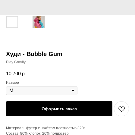
Худи - Bubble Gum
Play Gravity
10 700
р.
Размер
Оформить заказ
Материал : футер с начёсом плотностью 320г
Состав: 80% хлопок, 20% полиэстер