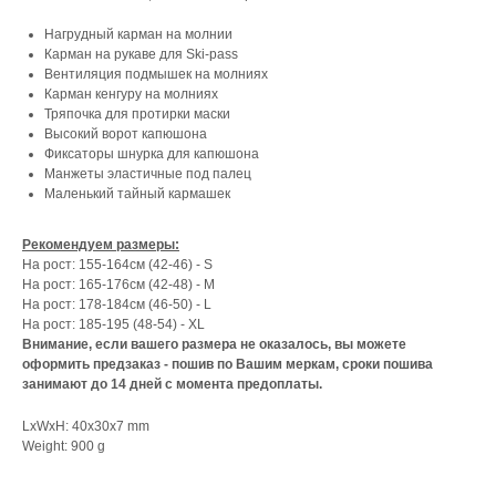
Нагрудный карман на молнии
Карман на рукаве для Ski-pass
Вентиляция подмышек на молниях
Карман кенгуру на молниях
Тряпочка для протирки маски
Высокий ворот капюшона
Фиксаторы шнурка для капюшона
Манжеты эластичные под палец
Маленький тайный кармашек
Рекомендуем размеры:
На рост: 155-164см (42-46) - S
На рост: 165-176см (42-48) - М
На рост: 178-184см (46-50) - L
На рост: 185-195 (48-54) - XL
Внимание, если вашего размера не оказалось, вы можете
оформить предзаказ - пошив по Вашим меркам, сроки пошива
занимают до 14 дней с момента предоплаты.
LxWxH: 40x30x7 mm
Weight: 900 g